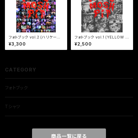
フォトブック vol.2 (ハリケーン
フォトブック vol.1 (YELLOW H
ミキサー )
ANDKER CHIEF)
¥3,300
¥2,500
CATEGORY
フォトブック
Tシャツ
商品一覧に戻る