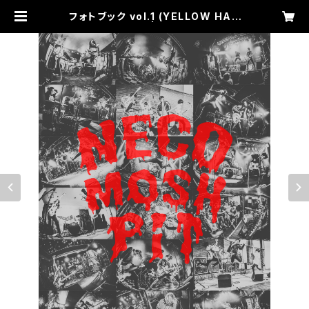
フォトブック vol.1 (YELLOW HAN
DKER CHIEF) | necomoshpit